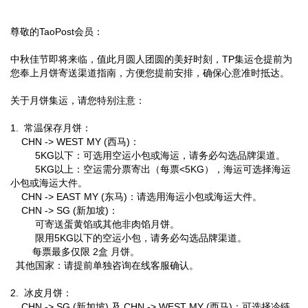
尊敬的TaoPost会员：
中秋佳节即将来临，值此月圆人团圆的美好时刻，TP集运仓提前为
您奉上月饼寄送渠道指南，方便您提前安排，确保心意准时抵达。
关于月饼集运，请您特别注意：
1. 常温保存月饼：
CHN -> WEST MY (西马)：
5KG以下：可选用空运小包或海运，请务必勾选品牌渠道。
5KG以上：空运需分票寄出（每票<5KG），海运可选择海运
小包或海运大件。
CHN -> EAST MY (东马)：请选用海运小包或海运大件。
CHN -> SG (新加坡)：
可寄送蛋黄馅或其他非肉馅月饼。
限用5KG以下的空运小包，请务必勾选品牌渠道。
每票最多仅限 2盒 月饼。
其他国家：请提前单独咨询在线客服确认。
2. 冰皮月饼：
CHN -> SG (新加坡) 及 CHN -> WEST MY (西马)：可选择冷链